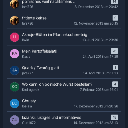
polnisches weihnachtsmenü ...
14
lars726
18. Dezember 2013 um 20:42
fritierte kekse
9
lars726
12. November 2013 um 20:15
Akacje-Blüten im Pfannekuchen-teig
liwia
13. Juni 2013 um 23:36
Mein Kartoffelsalat!!
26
Kasia
24. April 2013 um 17:29
Quark / Twaróg glatt
1
jars777
14. April 2013 um 11:13
Wo kann ich polnische Wurst bestellen?
4
Krol ogorek
7. Februar 2013 um 16:01
Chrusty
loelala
17. Dezember 2012 um 20:26
lazanki: lustiges und informatives
18
Curl1972
14. Dezember 2012 um 23:13