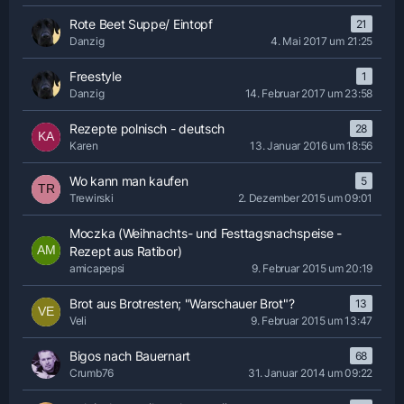
Rote Beet Suppe/ Eintopf
21
Danzig
4. Mai 2017 um 21:25
Freestyle
1
Danzig
14. Februar 2017 um 23:58
Rezepte polnisch - deutsch
28
Karen
13. Januar 2016 um 18:56
Wo kann man kaufen
5
Trewirski
2. Dezember 2015 um 09:01
Moczka (Weihnachts- und Festtagsnachspeise -
Rezept aus Ratibor)
amicapepsi
9. Februar 2015 um 20:19
Brot aus Brotresten; "Warschauer Brot"?
13
Veli
9. Februar 2015 um 13:47
Bigos nach Bauernart
68
Crumb76
31. Januar 2014 um 09:22