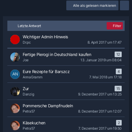
Alle als gelesen markieren
Letzte Antwort
Filter
Wichtiger Admin Hinweis
Dr.pc
8. April 2017 um 17:47
Fertige Pierogi in Deutschland kaufen
12
Joe
13. Januar 2019 um 08:04
Eure Rezepte für Barszcz
4
AnnaGramm
7. Mai 2018 um 17:18
Zur
15
Danzig
9. Dezember 2017 um 13:25
Pommersche Dampfnudeln
Petra57
8. Dezember 2017 um 12:07
Käsekuchen
2
Petra57
7. Dezember 2017 um 19:50