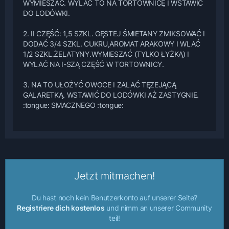
WYMIESZAC. WYLAĆ TO NA TORTOWNICĘ I WSTAWIĆ
DO LODÓWKI.
2. II CZĘŚĆ: 1,5 SZKL. GĘSTEJ ŚMIETANY ZMIKSOWAĆ I
DODAĆ 3/4 SZKL. CUKRU,AROMAT ARAKOWY I WLAĆ
1/2 SZKL.ŻELATYNY.WYMIESZAĆ (TYLKO ŁYŻKĄ) I
WYLAĆ NA I-SZĄ CZĘŚĆ W TORTOWNICY.
3. NA TO UŁOŻYĆ OWOCE I ZALAĆ TĘZEJĄCĄ
GALARETKĄ. WSTAWIĆ DO LODÓWKI AŻ ZASTYGNIE.
:tongue: SMACZNEGO :tongue:
Jetzt mitmachen!
Du hast noch kein Benutzerkonto auf unserer Seite?
Registriere dich kostenlos
und nimm an unserer Community
teil!