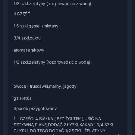
1/2 szkl.żelatyny ( rozprowadzić z wodą)
II CZĘŚĆ:
1,5 szkl.gęstej smietany
3/4 szkl.cukru
aromat arakowy
1/2 szkl.żelatyny (rozprowadzić z wodą)
owoce ( truskawki,maliny, jagody)
galaretka
Sposób przygotowania
1. I CZĘŚĆ: 4 BIAŁKA ( BEZ ŻÓŁTEK ),UBIĆ NA
SZTYWNĄ PIANĘ,DODAĆ 2 ŁYZKI KAKAO I 3/4 SZKL.
CUKRU. DO TEGO DODAĆ 1/2 SZKL. ŻELATYNY I