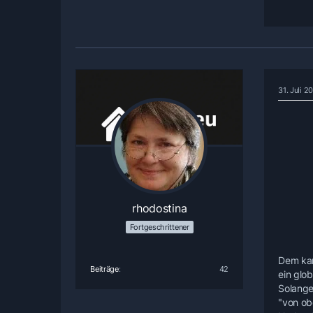
31. Juli 2
rhodostina
Fortgeschrittener
Dem kan
Beiträge
42
ein glob
Solange 
"von ob