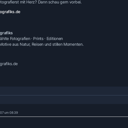
Die polnische Landwirtschaft ist nicht der einzige Sektor, in dem 
tografierst mit Herz? Dann schau gern vorbei.
herrscht. Laut einer Umfrage des Arbeitgeberverbandes Lewiatan
ografiks.de
Mitgliedsbetrieben vergeblich nach Fachkräften. Gesucht würden 
und Buchhalter. Lars Bosse von der Deutsch-Polnischen Industri
Unternehmen um die Absolventen". Er sagt: "Es fehlt inzwischen 
Computerfachleuten."
grafiks
lte Fotografien · Prints · Editionen
Hauptgrund für den Mangel ist neben dem hohen Wirtschaftswa
Motive aus Natur, Reisen und stillen Momenten.
Arbeitnehmer nach Großbritannien und Irland. Beide Staaten hat
ihre Beschränkungen auf dem Arbeitsmarkt fallen gelassen. Na
Polen auf der Insel.
grafiks.de
Hauptgrund für den Mangel ist neben dem hohen Wirtschaftswa
Arbeitnehmer nach Großbritannien und Irland. Beide Staaten hat
ihre Beschränkungen auf dem Arbeitsmarkt fallen gelassen. Na
Polen auf der Insel.
Wie stark der Druck auf die Firmen ist, zeigt die Lohnentwicklung
Prozent höher als im gleichen Monat des Vorjahres. In einzelnen B
Bisher leiden die Polen kaum unter der Emigration, aber das kön
2007 um 08:39
Anästhesisten gibt an, dass 17 Prozent der insgesamt 3700 im Lan
das zur Arbeit in anderen Staaten der europäischen Union berech
Angaben des Verbandes umgerechnet 1066 Euro brutto verdient, i