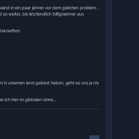
land in ein paar jahren vor dem gleichen problem...
o weiter, bis letztendlich billigloehner aus
ung von Ukrainern, Russen und Weißrussen
Gesetz, das eine Ausbildungsförderung,
ng: Die Neuankömmlinge müssen einen Sprachtest
tskraeften.
l in Polen arbeiten dürfen - eine Art Vorstufe zu
nten jedoch immer nur für drei Monate bleiben,
 es davon eine halbe Million in Polen geben -
omme, dann sitzt doch längst jemand anders
seit acht Jahren als Putzfrau in Warschau.
m in unserem land geloest haben, geht es uns ja nix
chhalterin absolviert.
schon 2008 in Kraft treten. Eine Million
 ich hier im globalen sinne...
. Allerdings locken auch andere Länder wie
.
 steigende Löhne einstellen müssen - und auf
, gibt es hier gar nicht mehr", sagt er.