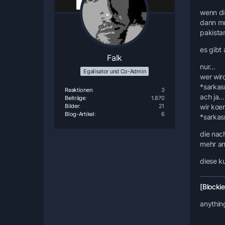
wenn di
dann mue
pakista
es gibt
Falk
nur...
Egalisator und Co-Admin
wer wird
*sarka
Reaktionen
3
ach ja...
Beiträge
1.870
wir koen
Bilder
21
Blog-Artikel
6
*sarka
die nac
mehr an.
diese ku
[Blockie
anythin