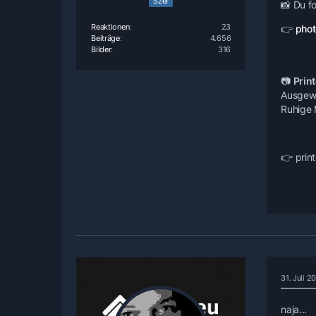
Szef
📸
Du fo
Reaktionen
23
👉
phot
Beiträge
4.656
Bilder
316
📷
Print
Ausgewäh
Ruhige 
👉 print
31. Juli 
naja...