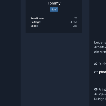
Tommy
Szef
Reaktionen
23
Beiträge
4.656
Bilder
316
Leider 
Arbeits
die Men
📸
Du fo
👉
phot
📷
Print
Ausgewäh
Ruhige 