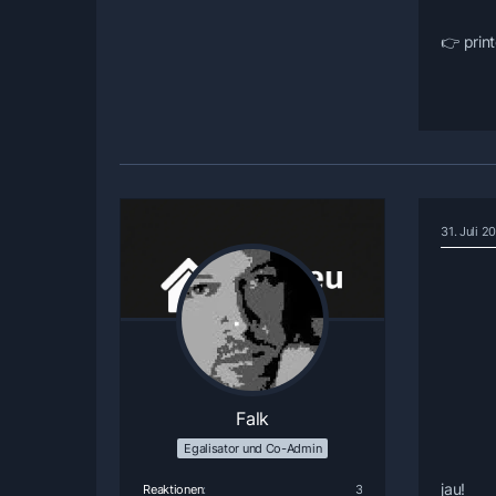
👉 print
31. Juli 2
Falk
Egalisator und Co-Admin
jau!
Reaktionen
3