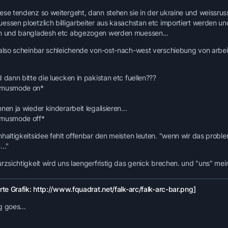
den Vereinigten Staaten sogar das Sechsfache.
ese tendenz so weitergeht, dann stehen sie in der ukraine und weissruss
ssen ploetzlich billigarbeiter aus kasachstan etc importiert werden und s
Um dem Problem zu begegnen, will Warschau nun die Einwander
n und bangladesh etc abgezogen werden muessen...
erleichtern. Eine Expertenkommission arbeitet derzeit an einem 
Sozialwohnungen und billige Kredite vorsieht. Einzige Bedingu
 also scheinbar schleichende von-ost-nach-west verschiebung von arbei
ablegen und schnell einen Arbeitsplatz finden.
Bereits jetzt gilt eine neue Verordnung, nach der Osteuropäer lega
 dann bitte die luecken in pakistan etc fuellen???
dem geplanten Einwanderungsgesetz. Vorerst dürfen die Immigra
smusmode on*
dann müssen sie wieder für drei Monate in ihre Heimat.
nen ja wieder kinderarbeit legalisieren...
Für die meisten der Schwarzarbeiter - alleine aus der Ukraine soll
smusmode off*
kommt das nicht in Frage. "Wenn ich nach drei Monaten zurückk
auf meinen Arbeitsplatz", sagt die 24-jährige Lesja. Sie arbeitet 
hhaltigkeitsidee fehlt offenbar den meisten leuten. "wenn wir das proble
Nebenbei hat die junge Frau in der Ukraine eine Ausbildung zur Bu
.."
Das Einwanderungsgesetz, an dem die Regierung arbeitet, könnte 
rzsichtigkeit wird uns laengerfristig das genick brechen. und "uns" meine
Menschen könnte nach den optimistischsten Schätzungen kommen
Spanien und Portugal längst mit Möglichkeiten zur Einwanderung
rte Grafik: http://www.fquadrat.net/falk-arc/falk-arc-bar.png]
Apfelbauer Hermanowicz wird sich wohl auf jeden Fall auf weiter
neue Gesichter. "Die Menschen, die früher für uns gearbeitet haben
g goes...
Quelle >>> Financial Times Deutschland