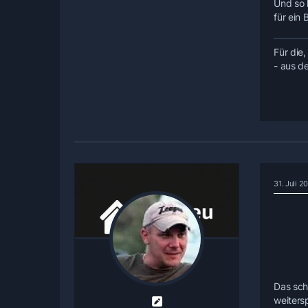
Und so 
für ein 
Für die,
- aus d
31. Juli 2
Das sch
weiters