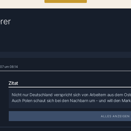
rer
2007 um 08:14
Zitat
Nicht nur Deutschland verspricht sich von Arbeitern aus dem Os
Auch Polen schaut sich bei den Nachbarn um - und will den Markt
Apfelbauer Marcin Hermanowicz hat ein Problem. Erntehelfer, die 
wollen, sind kaum noch zu finden. Den Stundenlohn hat Herman
ALLES ANZEIGEN
bereits verdoppelt. "Aber selbst zu diesem Preis finde ich kaum 