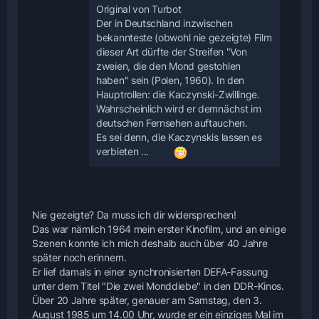
Original von Turbot
Der in Deutschland inzwischen
bekannteste (obwohl nie gezeigte) Film
dieser Art dürfte der Streifen "Von
zweien, die den Mond gestohlen
haben" sein (Polen, 1960). In den
Hauptrollen: die Kaczynski-Zwillinge.
Wahrscheinlich wird er demnächst im
deutschen Fernsehen auftauchen.
Es sei denn, die Kaczynskis lassen es
verbieten ...
Nie gezeigte? Da muss ich dir widersprechen!
Das war nämlich 1964 mein erster Kinofilm, und an einige
Szenen konnte ich mich deshalb auch über 40 Jahre
später noch erinnern.
Er lief damals in einer synchronisierten DEFA-Fassung
unter dem Titel "Die zwei Monddiebe" in den DDR-Kinos.
Über 20 Jahre später, genauer am Samstag, den 3.
August 1985 um 14.00 Uhr, wurde er ein einziges Mal im