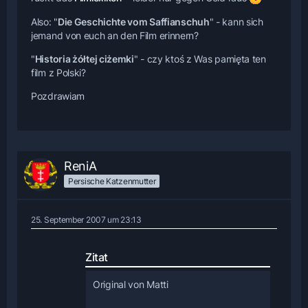
Also: "
Die Geschichte vom Saffianschuh
" - kann sich
jemand von euch an den Film erinnern?
"
Historia żółtej ciżemki
" - czy ktoś z Was pamięta ten
film z Polski?
Pozdrawiam
ReniA
Persische Katzenmutter
25. September 2007 um 23:13
Zitat
Original von Matti