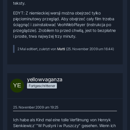
teksty.
EDYT: Z niemieckiej wersji można obejrzeć tylko
pięciominutowy przegląd. Aby obejrzeć cały film trzeba
ściągnąć i zainstalować VeohWebPlayer (instrukcja po
przeglądzie). Zrobiłem to przed chwilą, jest to bezpłatne
i proste, trwa najwyżej trzy minuty.
2 Mal editiert, zuletzt von
Matti
(
25. November 2009 um 16:44
)
yellowvaganza
Fortgeschrittener
25. November 2009 um 19:25
Ich habe als Kind mal eine tolle Verfilmung von Henryk
Sienkiewicz' "W Pustyni i w Puszczy" gesehen. Wenn ich