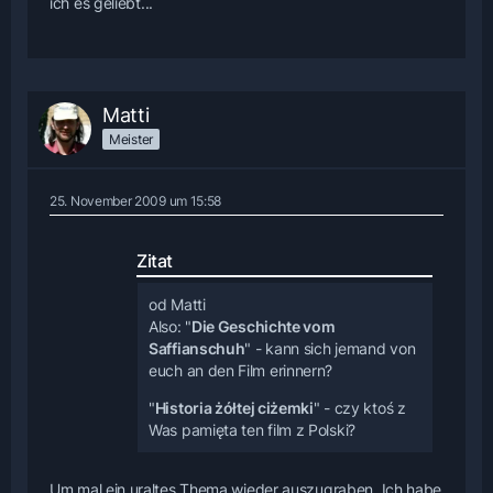
ich es geliebt...
Matti
Meister
25. November 2009 um 15:58
Zitat
od Matti
Also: "
Die Geschichte vom
Saffianschuh
" - kann sich jemand von
euch an den Film erinnern?
"
Historia żółtej ciżemki
" - czy ktoś z
Was pamięta ten film z Polski?
Um mal ein uraltes Thema wieder auszugraben. Ich habe