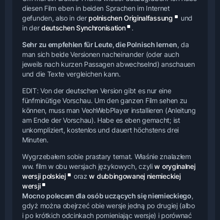
diesen Film eben in beiden Sprachen im Internet
gefunden, also in der
polnischen Originalfassung
und
in der
deutschen Synchronisation
.
Sehr zu empfehlen für Leute, die Polnisch lernen
, da
man sich beide Versionen nacheinander (oder auch
jeweils nach kurzen Passagen abwechselnd) anschauen
und die Texte vergleichen kann.
EDIT: Von der deutschen Version gibt es nur eine
fünfminütige Vorschau. Um den ganzen Film sehen zu
können, muss man VeohWebPlayer installieren (Anleitung
am Ende der Vorschau). Habe es eben gemacht; ist
unkompliziert, kostenlos und dauert höchstens drei
Minuten.
Wygrzebałem sobie prastary temat. Właśnie znalazłem
ww. film w obu wersjach językowych, czyli
w oryginalnej
wersji polskiej
oraz
w dubbingowanej niemieckiej
wersji
Mocno polecam dla osób uczących się niemieckiego
,
gdyż można obejrzeć obie wersje jedną po drugiej (albo
i po krótkich odcinkach pomieniając wersje) i porównać