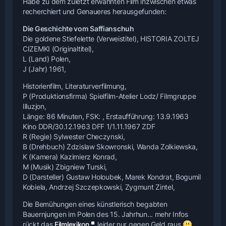
Habe zu dem zuletzt erwähnten Film inzwischen etwas
recherchiert und Genaueres herausgefunden:
Die Geschichte vom Saffianschuh
Die goldene Stiefelette (Verweistitel), HISTORIA ZOLTEJ
CIZEMKI (Originaltitel),
L (Land) Polen,
J (Jahr) 1961,
Historienfilm, Literaturverfilmung,
P (Produktionsfirma) Spielfilm-Atelier Lodz/ Filmgruppe
Illuzjon,
Länge: 86 Minuten, FSK: , Erstaufführung: 13.9.1963
Kino DDR/30.12.1963 DFF 1/1.11.1967 ZDF
R (Regie) Sylwester Checzynski,
B (Drehbuch) Zdzislaw Skowronski, Wanda Zolkiewska,
K (Kamera) Kazimierz Konrad,
M (Musik) Zbigniew Turski,
D (Darsteller) Gustaw Holoubek, Marek Kondrat, Bogumil
Kobiela, Andrzej Szczepkowski, Zygmunt Zintel,
Die Bemühungen eines künstlerisch begabten
Bauernjungen im Polen des 15. Jahrhun...
mehr Infos
rückt das
Filmlexikon
leider nur gegen Geld raus