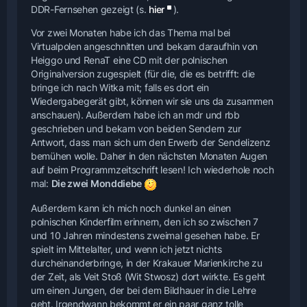
DDR-Fernsehen gezeigt (s.
hier
).
Vor zwei Monaten habe ich das Thema mal bei
Virtualpolen angeschnitten und bekam daraufhin von
Heiggo und RenaT eine CD mit der polnischen
Originalversion zugespielt (für die, die es betrifft: die
bringe ich nach Witka mit; falls es dort ein
Wiedergabegerät gibt, können wir sie uns da zusammen
anschauen). Außerdem habe ich an mdr und rbb
geschrieben und bekam von beiden Sendern zur
Antwort, dass man sich um den Erwerb der Sendelizenz
bemühen wolle. Daher in den nächsten Monaten Augen
auf beim Programmzeitschrift lesen! Ich wiederhole noch
mal:
Die zwei Monddiebe
Außerdem kann ich mich noch dunkel an einen
polnischen Kinderfilm erinnern, den ich so zwischen 7
und 10 Jahren mindestens zweimal gesehen habe. Er
spielt im Mittelalter, und wenn ich jetzt nichts
durcheinanderbringe, in der Krakauer Marienkirche zu
der Zeit, als Veit Stoß (Wit Stwosz) dort wirkte. Es geht
um einen Jungen, der bei dem Bildhauer in die Lehre
geht. Irgendwann bekommt er ein paar ganz tolle