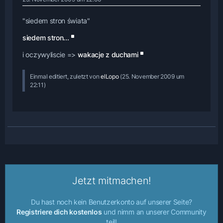
"siedem stron świata"
siedem stron...
i oczywyliscie =>
wakacje z duchami
Einmal editiert, zuletzt von
elLopo
(
25. November 2009 um
22:11
)
Jetzt mitmachen!
Du hast noch kein Benutzerkonto auf unserer Seite?
Registriere dich kostenlos
und nimm an unserer Community
teil!