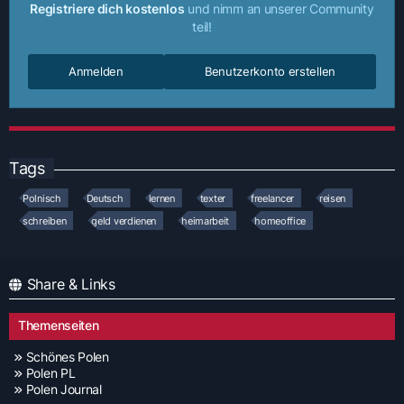
Registriere dich kostenlos
und nimm an unserer Community
teil!
Anmelden
Benutzerkonto erstellen
Tags
Polnisch
Deutsch
lernen
texter
freelancer
reisen
schreiben
geld verdienen
heimarbeit
homeoffice
Share & Links
Themenseiten
Schönes Polen
Polen PL
Polen Journal