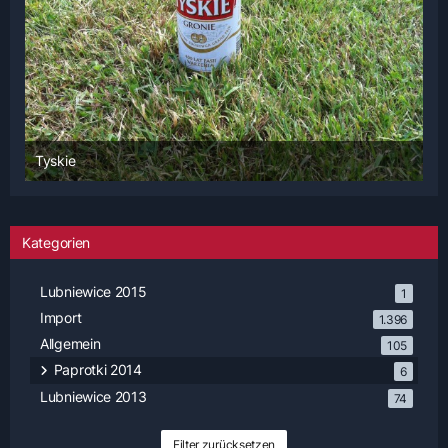
Tyskie
3. Juni 2014 um 12:05
Kategorien
Lubniewice 2015
1
Import
1.396
Allgemein
105
Paprotki 2014
6
Lubniewice 2013
74
Filter zurücksetzen