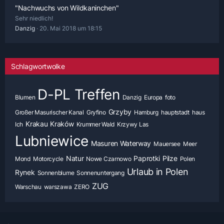
"Nachwuchs von Wildkaninchen"
Sehr niedlich!
Danzig
20. Mai 2018 um 18:15
Schlagwortwolke
D-PL Treffen
Blumen
Danzig
Europa
foto
Grzyby
Großer Masurischer Kanal
Gryfino
Hamburg
hauptstadt
haus
Krakau
Kraków
Ich
Krummer Wald
Krzywy Las
Lubniewice
Masuren Waterway
Mauersee
Meer
Natur
Paprotki
Pilze
Mond
Motorcycle
Nowe Czarnowo
Polen
Urlaub in Polen
Rynek
Sonnenblume
Sonnenuntergang
ZUG
Warschau
warszawa
ZERO