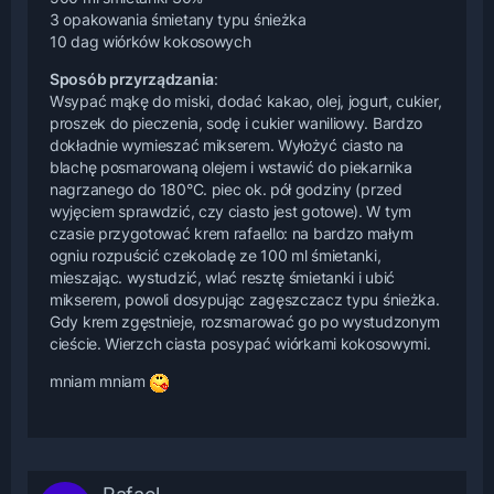
3 opakowania śmietany typu śnieżka
10 dag wiórków kokosowych
Sposób przyrządzania
:
Wsypać mąkę do miski, dodać kakao, olej, jogurt, cukier,
proszek do pieczenia, sodę i cukier waniliowy. Bardzo
dokładnie wymieszać mikserem. Wyłożyć ciasto na
blachę posmarowaną olejem i wstawić do piekarnika
nagrzanego do 180°C. piec ok. pół godziny (przed
wyjęciem sprawdzić, czy ciasto jest gotowe). W tym
czasie przygotować krem rafaello: na bardzo małym
ogniu rozpuścić czekoladę ze 100 ml śmietanki,
mieszając. wystudzić, wlać resztę śmietanki i ubić
mikserem, powoli dosypując zagęszczacz typu śnieżka.
Gdy krem zgęstnieje, rozsmarować go po wystudzonym
cieście. Wierzch ciasta posypać wiórkami kokosowymi.
mniam mniam