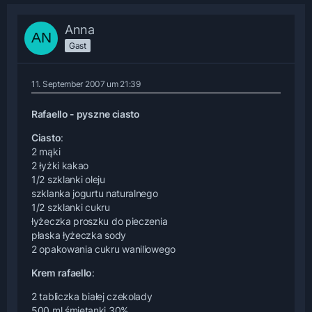
Anna
Gast
11. September 2007 um 21:39
Rafaello - pyszne ciasto
Ciasto
:
2 mąki
2 łyżki kakao
1/2 szklanki oleju
szklanka jogurtu naturalnego
1/2 szklanki cukru
łyżeczka proszku do pieczenia
płaska łyżeczka sody
2 opakowania cukru waniliowego
Krem rafaello
:
2 tabliczka białej czekolady
500 ml śmietanki 30%