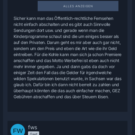
Ich kann eure Meinung nicht teilen.
Man sollte beachten das die durch die
ALLES ANZEIGEN
GEZ
Sicher kann man das Öffentlich-rechtliche Fernsehen
finanzierten öffentlich-rechtlichen
nicht einfach abschalten und es gibt auch Sinnvolle
Sender nicht nur aus "Das Erste" und
Sendungen dort usw. und gerade wenn man die
"ZDF"
Kinderprogramme schaut sind die um einiges besser als
bestehen, sondern aus den sehr
auf den Privaten. Darum geht es mir aber auch gar nicht,
informativen Regnionalsendern der
sondern um den Preis und eben die Art wie die ihr Geld
"3.Programme".
eintreiben. Für die Kohle kann man sich ja schon Premiere
Dieses Spektrum der Berichterstattung
anschaffen und das Motto Werbefrei ist eben auch nicht
und Information wird von keinem
mehr immer gegeben. Ja und dann gabs da doch vor
anderen
einiger Zeit den Fall das die Gelder für irgendwelche
Sendern abgedeckt.
wilden Spekulationen benutzt wurde, in Sachsen war das
Weiterhin ist bei dem öffentlich-
glaub ich. Dafür bin ich dann nicht berreit zu zahlen und
rechtlichen Rundfunk zu beachten das
überhaupt könnten die das auch einfacher machen, GEZ
er
Gebühren abschaffen und das über Steuern lösen.
unabhängig von Politik und Wirtschaft,
überwacht durch den
Rundfunk-/Fernsehrat,
eine neutrale und ausgewogene
Programmvielfalt und Berichterstattung
fws
garantieren
Gast