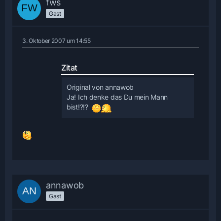
fws
Gast
3. Oktober 2007 um 14:55
Zitat
Original von annawob
Ja! Ich denke das Du mein Mann
bist!?!?
annawob
Gast