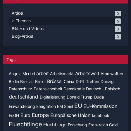
Artikel
0
Themen
5
Bilder und Videos
0
Blog-Artikel
0
Tags
arbeit
Arbeitswelt
Angela Merkel
Arbeitsmarkt
Atomwaffen
Brüssel
Berlin
Breslau
Brexit
China
D-PL Treffen
Danzig
Datenschutz
Datensicherheit
Demokratie
Deutsch - Polnisch
deutschland
Digitalisierung
Donald Trump
Duda
EU
EU-Kommission
Einwanderung
Emigration
EM Spiel
Europa
Euro
Europäische Union
EuGH
facebook
Fluechtlinge
Flüchtlinge
Forschung
Frankreich
Geld