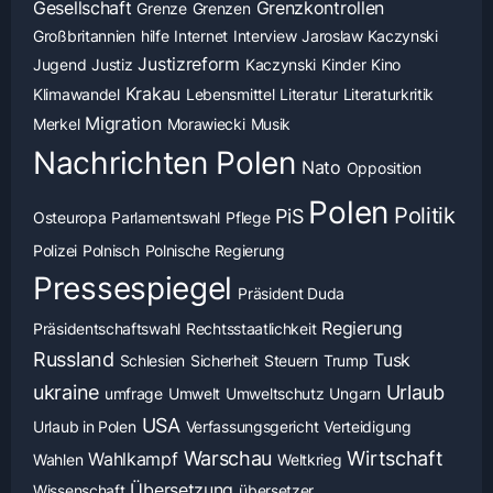
Gesellschaft
Grenzkontrollen
Grenze
Grenzen
Großbritannien
hilfe
Internet
Interview
Jaroslaw Kaczynski
Justizreform
Jugend
Justiz
Kaczynski
Kinder
Kino
Krakau
Klimawandel
Lebensmittel
Literatur
Literaturkritik
Migration
Merkel
Morawiecki
Musik
Nachrichten Polen
Nato
Opposition
Polen
Politik
PiS
Osteuropa
Parlamentswahl
Pflege
Polizei
Polnisch
Polnische Regierung
Pressespiegel
Präsident Duda
Regierung
Präsidentschaftswahl
Rechtsstaatlichkeit
Russland
Tusk
Schlesien
Sicherheit
Steuern
Trump
ukraine
Urlaub
umfrage
Umwelt
Umweltschutz
Ungarn
USA
Urlaub in Polen
Verfassungsgericht
Verteidigung
Warschau
Wirtschaft
Wahlkampf
Wahlen
Weltkrieg
Übersetzung
Wissenschaft
übersetzer